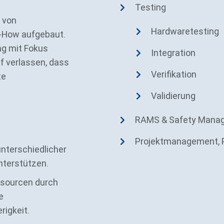
Testing
g von
Hardwaretesting
-How aufgebaut.
ng mit Fokus
Integration
f verlassen, dass
Verifikation
te
Validierung
RAMS & Safety Mana
Projektmanagement, 
nterschiedlicher
nterstützen.
ssourcen durch
e
rigkeit.