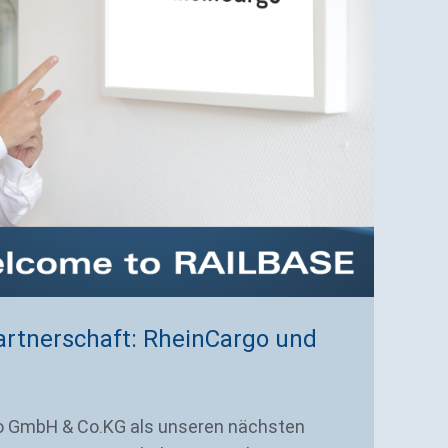
G
R
Ba
Le
de
Es
Partnerschaft: RheinCargo und
go GmbH & Co.KG als unseren nächsten