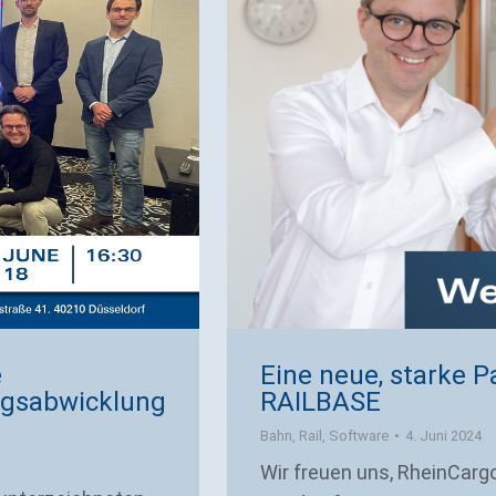
Eine neue, starke 
e
RAILBASE
ragsabwicklung
Bahn
,
Rail
,
Software
4. Juni 2024
Wir freuen uns, RheinCar